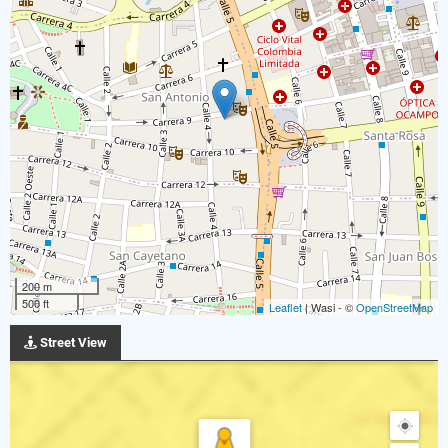
200 m
500 ft
Leaflet
| Wasi - ©
OpenStreetMap
Street View