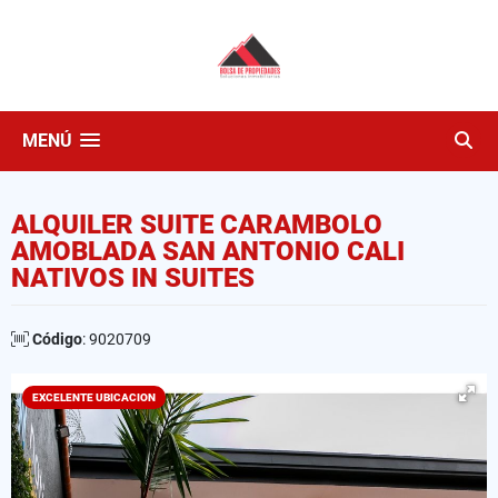
MENÚ
ALQUILER SUITE CARAMBOLO
AMOBLADA SAN ANTONIO CALI
NATIVOS IN SUITES
Código
: 9020709
EXCELENTE UBICACION