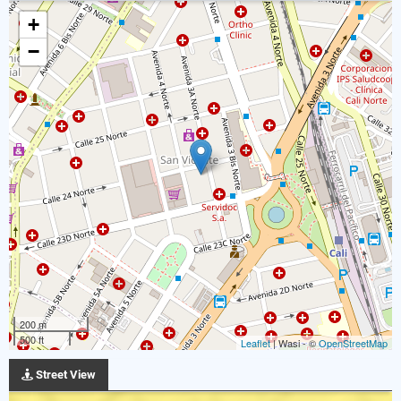
+
−
200 m
500 ft
Leaflet
| Wasi - ©
OpenStreetMap
Street View