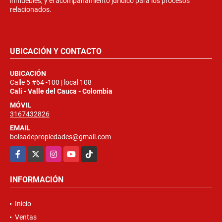
inmuebles, y el acompañamiento jurídico para los procesos
relacionados.
UBICACIÓN Y CONTACTO
UBICACIÓN
Calle 5 #64 -100 | local 108
Cali - Valle del Cauca - Colombia
MÓVIL
3167432826
EMAIL
bolsadepropiedades@gmail.com
Facebook
X
Instagram
YouTube
TikTok
INFORMACIÓN
Inicio
Ventas