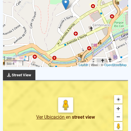
200 m
500 ft
Leaflet
| Wasi - ©
OpenStreetMap
Street View
Ver Ubicación
en
street view