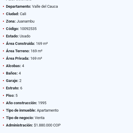
Departamento:
Valle del Cauca
Ciudad:
Cali
Zona:
Juanambu
Código:
10092535
Estado:
Usado
Área Construida:
169 m²
Área Terreno:
169 m²
Área Privada:
169 m²
Alcobas:
4
Baños:
4
Garaje:
2
Estrato:
6
Piso:
5
Año construcción:
1995
Tipo de inmueble:
Apartamento
Tipo de negocio:
Venta
Administración:
$1.880.000 COP