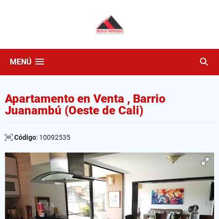
MENÚ
Apartamento en Venta , Barrio
Juanambú (Oeste de Cali)
Código
: 10092535