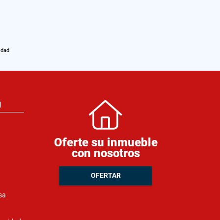
idad
N
Oferte su inmueble
con nosotros
OFERTAR
sa