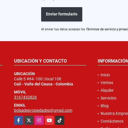
Enviar formulario
Al enviar tus datos aceptas los
Términos de servicio y privac
UBICACIÓN Y CONTACTO
INFORMACIÓ
UBICACIÓN
Inicio
Calle 5 #64 -100 | local 108
Ventas
Cali - Valle del Cauca - Colombia
Alquiler
MÓVIL
3167432826
Servicios
EMAIL
Blog
bolsadepropiedades@gmail.com
Nuestra Empre
Facebook
X
Instagram
YouTube
TikTok
Contáctenos