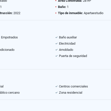
sado
Área Construida:
28 m²
1
Baño:
1
trucción:
2022
Tipo de inmueble:
Apartaestudio
s Empotrados
Baño auxiliar
Electricidad
ndicionado
Amoblado
Puerta de seguridad
ial
Centros comerciales
úblico cercano
Zona residencial