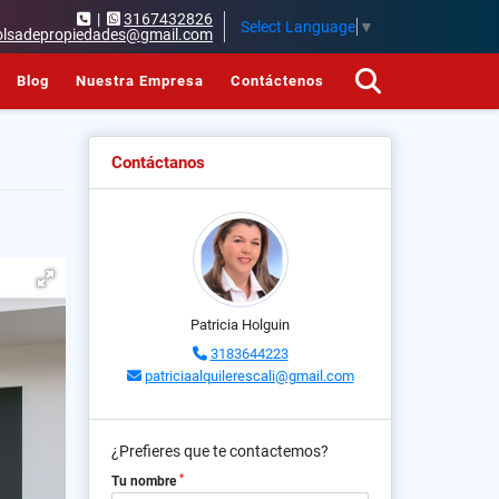
|
3167432826
Select Language
▼
olsadepropiedades@gmail.com
Blog
Nuestra Empresa
Contáctenos
Contáctanos
Patricia Holguin
3183644223
patriciaalquilerescali@gmail.com
¿Prefieres que te contactemos?
*
Tu nombre