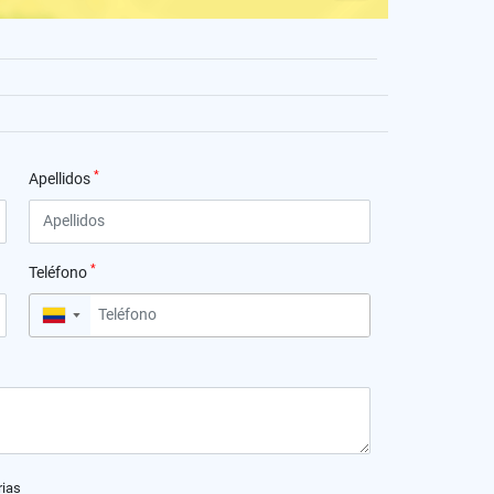
*
Apellidos
*
Teléfono
▼
rias