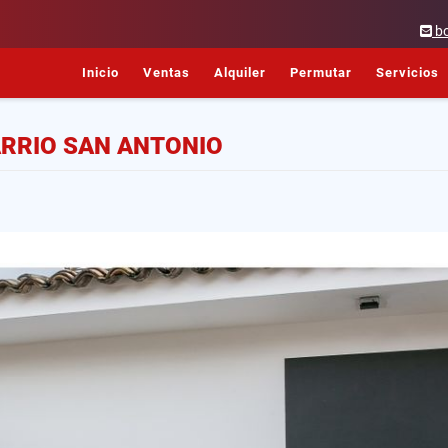
b
Inicio
Ventas
Alquiler
Permutar
Servicios
ARRIO SAN ANTONIO