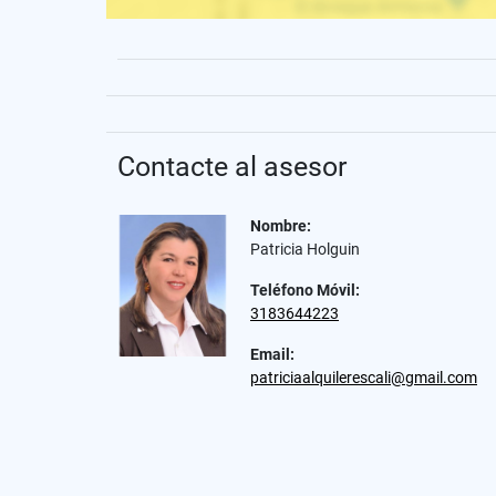
Contacte al asesor
Nombre:
Patricia Holguin
Teléfono Móvil:
3183644223
Email:
patriciaalquilerescali@gmail.com