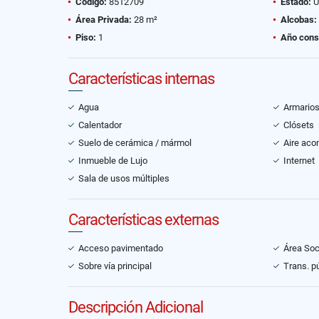
Código:
8512709
Estado:
U
Área Privada:
28 m²
Alcobas:
Piso:
1
Año cons
Características internas
Agua
Armario
Calentador
Clósets
Suelo de cerámica / mármol
Aire aco
Inmueble de Lujo
Internet
Sala de usos múltiples
Características externas
Acceso pavimentado
Área Soc
Sobre vía principal
Trans. p
Descripción Adicional