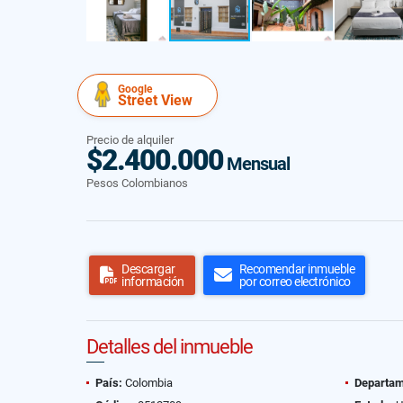
Google
Street View
Precio de alquiler
$2.400.000
Mensual
Pesos Colombianos
Descargar
Recomendar inmueble
información
por correo electrónico
Detalles del inmueble
País:
Colombia
Departam