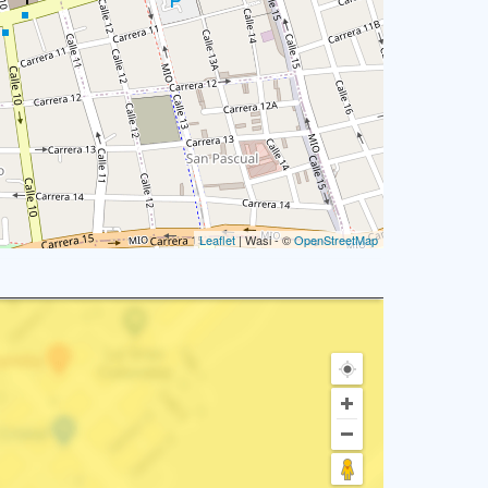
Leaflet
| Wasi - ©
OpenStreetMap