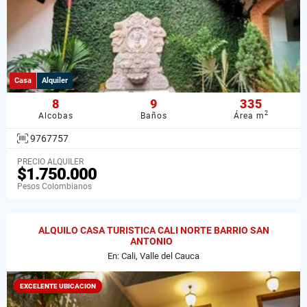
Casa
Alquiler
8
9
335
2
Alcobas
Baños
Área m
9767757
PRECIO ALQUILER
$1.750.000
Pesos Colombianos
ALQUILO CASA TURISTICA CALI NORTE BARRIO SAN
ANTONIO
En: Cali, Valle del Cauca
EXCELENTE UBICACION