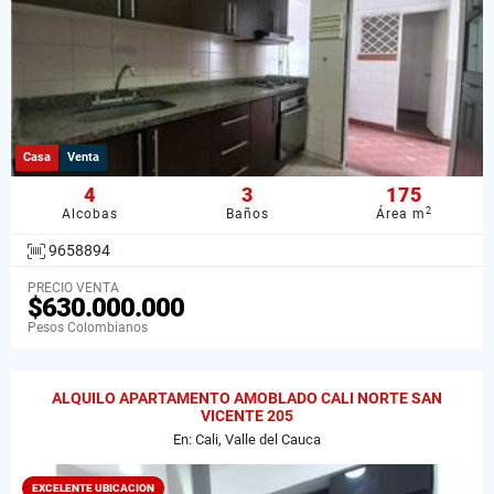
Casa
Venta
4
3
175
2
Alcobas
Baños
Área m
9658894
PRECIO VENTA
$630.000.000
Pesos Colombianos
ALQUILO APARTAMENTO AMOBLADO CALI NORTE SAN
VICENTE 205
En: Cali, Valle del Cauca
EXCELENTE UBICACION