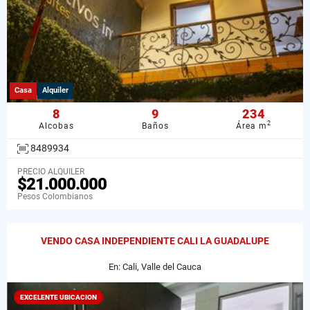
Casa
Alquiler
8
9
234
2
Alcobas
Baños
Área m
8489934
PRECIO ALQUILER
$21.000.000
Pesos Colombianos
VENDO CASA INDEPENDIENTE CALI LA GUADALUPE
En: Cali, Valle del Cauca
EXCELENTE UBICACION