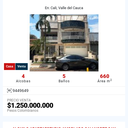
En: Cali, Valle del Cauca
Casa
Venta
4
5
660
2
Alcobas
Baños
Área m
9449649
PRECIO VENTA
$1.250.000.000
Pesos Colombianos