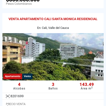
Pesos Colombianos
VENTA APARTAMENTO CALI SANTA MONICA RESIDENCIAL
En: Cali, Valle del Cauca
Apartamento
Venta
4
3
143.49
2
Alcobas
Baños
Área m
8201699
PRECIO VENTA