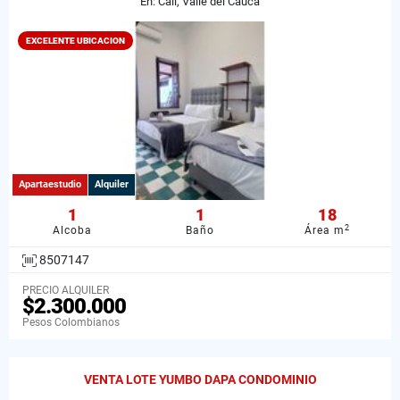
En: Cali, Valle del Cauca
EXCELENTE UBICACION
Apartaestudio
Alquiler
1
1
18
2
Alcoba
Baño
Área m
8507147
PRECIO ALQUILER
$2.300.000
Pesos Colombianos
VENTA LOTE YUMBO DAPA CONDOMINIO