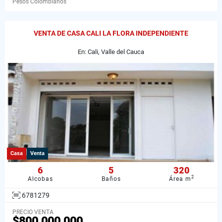
Pesos Colombianos
VENTA DE CASA CALI LA FLORA INDEPENDIENTE
En: Cali, Valle del Cauca
Casa
Venta
6
5
320
2
Alcobas
Baños
Área m
6781279
PRECIO VENTA
$800.000.000