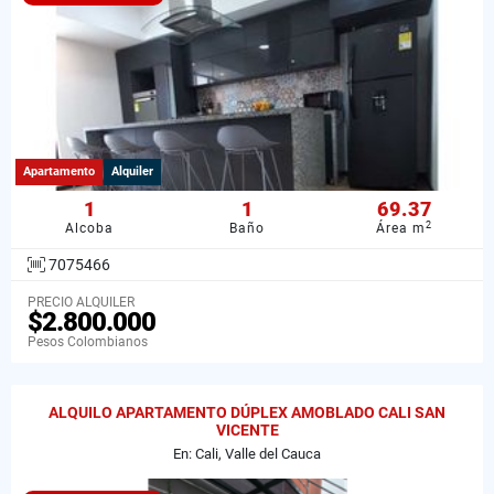
Apartamento
Alquiler
1
1
69.37
2
Alcoba
Baño
Área m
7075466
PRECIO ALQUILER
$2.800.000
Pesos Colombianos
ALQUILO APARTAMENTO DÚPLEX AMOBLADO CALI SAN
VICENTE
En: Cali, Valle del Cauca