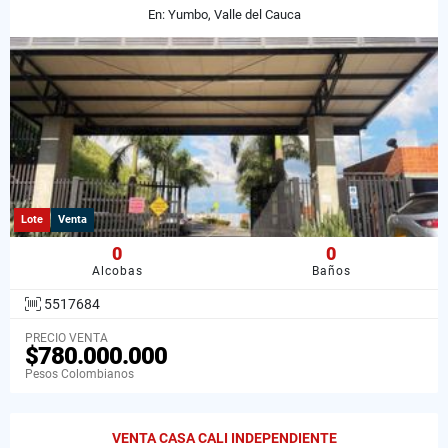
En: Yumbo, Valle del Cauca
Lote
Venta
0
0
Alcobas
Baños
5517684
PRECIO VENTA
$780.000.000
Pesos Colombianos
VENTA CASA CALI INDEPENDIENTE