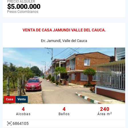
PRECIO ALQUILER
$5.000.000
Pesos Colombianos
VENTA DE CASA JAMUNDI VALLE DEL CAUCA.
En: Jamundí, Valle del Cauca
Casa
Venta
4
4
240
2
Alcobas
Baños
Área m
6864105