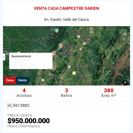
VENTA CASA CAMPESTRE DARIEN
En: Darién, Valle del Cauca
Casa
Venta
4
3
380
2
Alcobas
Baños
Área m
9613882
PRECIO VENTA
$950.000.000
Pesos Colombianos