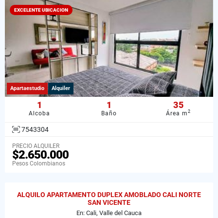
EXCELENTE UBICACION
Apartaestudio
Alquiler
1
1
35
2
Alcoba
Baño
Área m
7543304
PRECIO ALQUILER
$2.650.000
Pesos Colombianos
ALQUILO APARTAMENTO DUPLEX AMOBLADO CALI NORTE
SAN VICENTE
En: Cali, Valle del Cauca