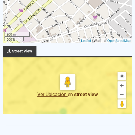
200 m
500 ft
Leaflet
| Wasi - ©
OpenStreetMap
Street View
Ver Ubicación
en
street view