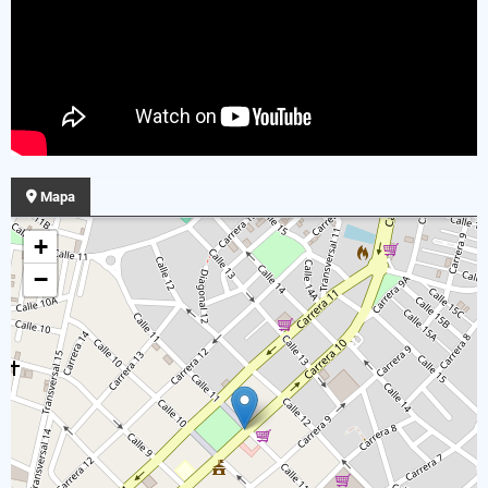
Mapa
+
−