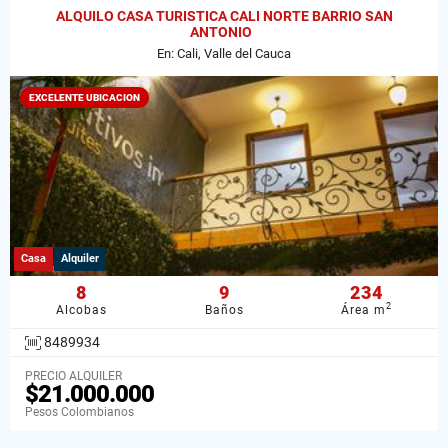
ALQUILO CASA TURISTICA CALI NORTE BARRIO SAN
ANTONIO
En: Cali, Valle del Cauca
EXCELENTE UBICACION
Casa
Alquiler
8
9
234
2
Alcobas
Baños
Área m
8489934
PRECIO ALQUILER
$21.000.000
Pesos Colombianos