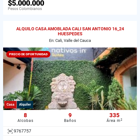
$5.000.000
Pesos Colombianos
ALQUILO CASA AMOBLADA CALI SAN ANTONIO 16_24
HUESPEDES
En: Cali, Valle del Cauca
PRECIO DE OPORTUNIDAD
Casa
Alquiler
8
9
335
2
Alcobas
Baños
Área m
9767757