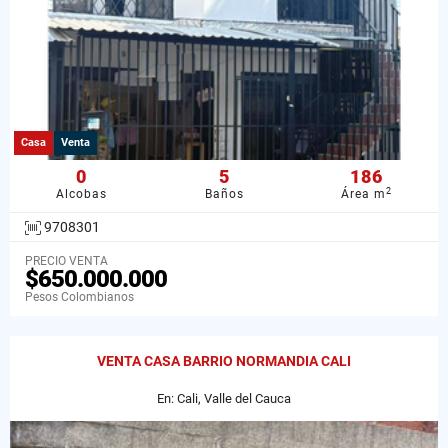
Casa
Venta
0
5
186
2
Alcobas
Baños
Área m
9708301
PRECIO VENTA
$650.000.000
Pesos Colombianos
VENTA CASA BARRIO NORMANDIA CALI
En: Cali, Valle del Cauca