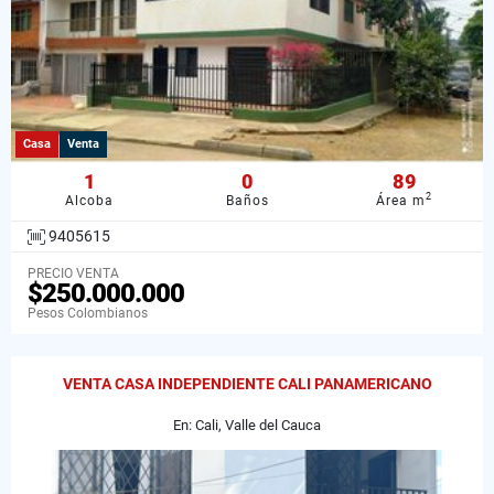
Casa
Venta
1
0
89
2
Alcoba
Baños
Área m
9405615
PRECIO VENTA
$250.000.000
Pesos Colombianos
VENTA CASA INDEPENDIENTE CALI PANAMERICANO
En: Cali, Valle del Cauca