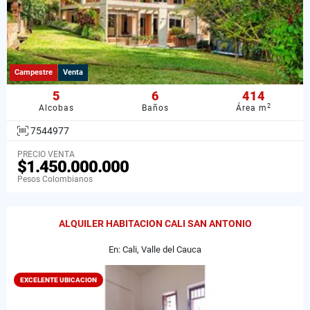
Campestre
Venta
5
6
414
2
Alcobas
Baños
Área m
7544977
PRECIO VENTA
$1.450.000.000
Pesos Colombianos
ALQUILER HABITACION CALI SAN ANTONIO
En: Cali, Valle del Cauca
EXCELENTE UBICACION