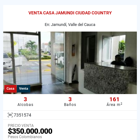
VENTA CASA JAMUNDI CIUDAD COUNTRY
En: Jamundí, Valle del Cauca
Casa
Venta
3
3
161
2
Alcobas
Baños
Área m
7351574
PRECIO VENTA
$350.000.000
Pesos Colombianos