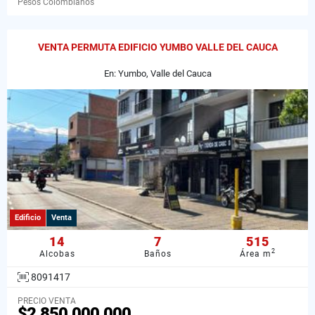
Pesos Colombianos
VENTA PERMUTA EDIFICIO YUMBO VALLE DEL CAUCA
En: Yumbo, Valle del Cauca
Edificio
Venta
14
7
515
2
Alcobas
Baños
Área m
8091417
PRECIO VENTA
$2.850.000.000