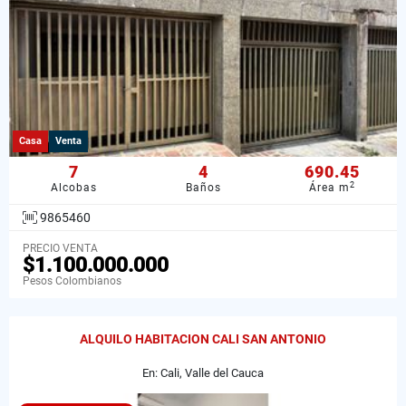
Casa
Venta
7
4
690.45
2
Alcobas
Baños
Área m
9865460
PRECIO VENTA
$1.100.000.000
Pesos Colombianos
ALQUILO HABITACION CALI SAN ANTONIO
En: Cali, Valle del Cauca