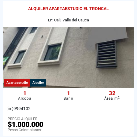
ALQUILER APARTAESTUDIO EL TRONCAL
En: Cali, Valle del Cauca
Apartaestudio
Alquiler
1
1
32
2
Alcoba
Baño
Área m
9994102
PRECIO ALQUILER
$1.000.000
Pesos Colombianos