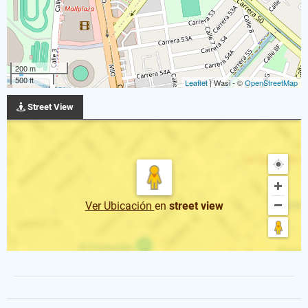
200 m
500 ft
Leaflet
| Wasi - ©
OpenStreetMap
Street View
Ver Ubicación
en
street view