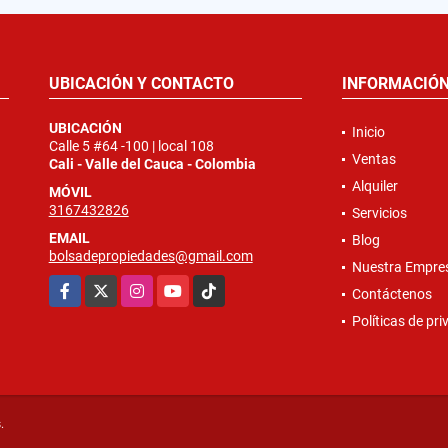
UBICACIÓN Y CONTACTO
INFORMACIÓ
UBICACIÓN
Inicio
Calle 5 #64 -100 | local 108
Ventas
Cali - Valle del Cauca - Colombia
Alquiler
MÓVIL
3167432826
Servicios
EMAIL
Blog
bolsadepropiedades@gmail.com
Nuestra Empre
Facebook
X
Instagram
YouTube
TikTok
Contáctenos
Políticas de pr
.