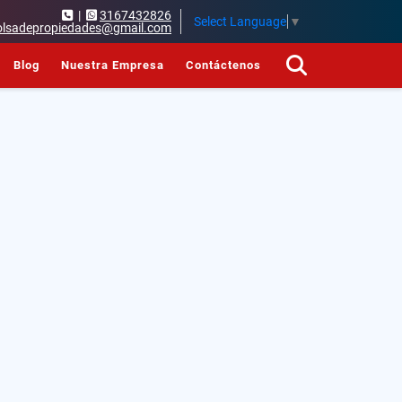
|
3167432826
Select Language
▼
olsadepropiedades@gmail.com
Blog
Nuestra Empresa
Contáctenos