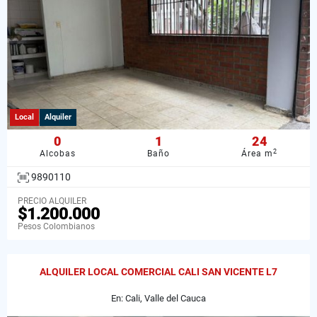
Local
Alquiler
0
1
24
2
Alcobas
Baño
Área m
9890110
PRECIO ALQUILER
$1.200.000
Pesos Colombianos
ALQUILER LOCAL COMERCIAL CALI SAN VICENTE L7
En: Cali, Valle del Cauca