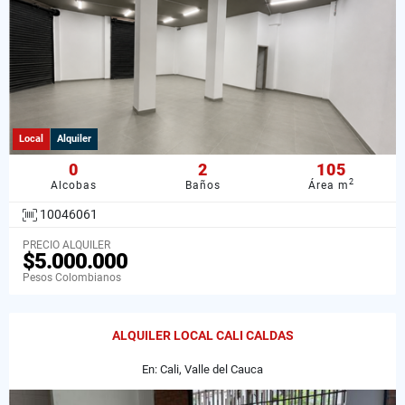
Local
Alquiler
0
2
105
2
Alcobas
Baños
Área m
10046061
PRECIO ALQUILER
$5.000.000
Pesos Colombianos
ALQUILER LOCAL CALI CALDAS
En: Cali, Valle del Cauca