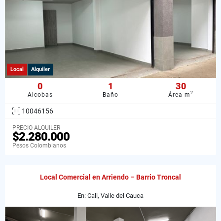
Local
Alquiler
0
1
30
2
Alcobas
Baño
Área m
10046156
PRECIO ALQUILER
$2.280.000
Pesos Colombianos
Local Comercial en Arriendo – Barrio Troncal
En: Cali, Valle del Cauca