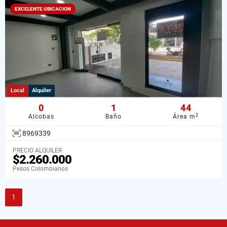
EXCELENTE UBICACION
Local
Alquiler
0
1
44
2
Alcobas
Baño
Área m
8969339
PRECIO ALQUILER
$2.260.000
Pesos Colombianos
1