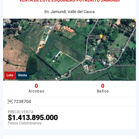
VENTA DE LOTE ESQUINERO POTRERITO JAMUNDI
En: Jamundí, Valle del Cauca
Lote
Venta
0
0
Alcobas
Baños
7238704
PRECIO VENTA
$1.413.895.000
Pesos Colombianos