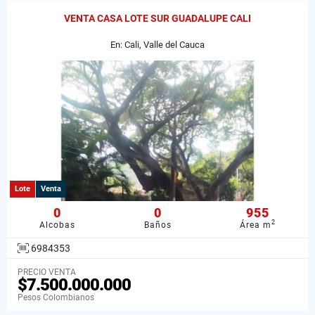
VENTA CASA LOTE SUR GUADALUPE CALI
En: Cali, Valle del Cauca
Lote
Venta
0
0
955
2
Alcobas
Baños
Área m
6984353
PRECIO VENTA
$7.500.000.000
Pesos Colombianos