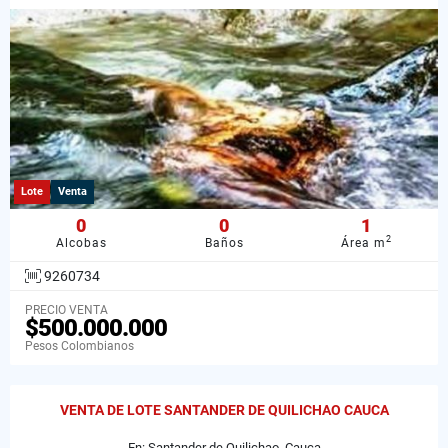
Lote
Venta
0
0
1
2
Alcobas
Baños
Área m
9260734
PRECIO VENTA
$500.000.000
Pesos Colombianos
VENTA DE LOTE SANTANDER DE QUILICHAO CAUCA
En: Santander de Quilichao, Cauca