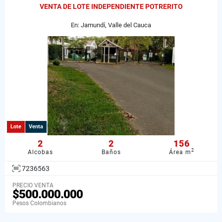
VENTA DE LOTE INDEPENDIENTE POTRERITO
En: Jamundí, Valle del Cauca
Lote
Venta
2
2
156
2
Alcobas
Baños
Área m
7236563
PRECIO VENTA
$500.000.000
Pesos Colombianos