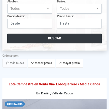
Alcobas:
Baños:
Todos
Todos
Precio desde:
Precio hasta:
BUSCAR
Ordenar por:
Más nuevo
Menor precio
Mayor precio
Lote Campestre en Venta Vía- Loboguerrero / Media Canoa
En: Darién, Valle del Cauca
LOTE CALIMA