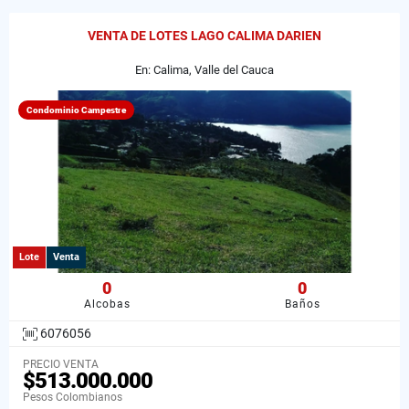
VENTA DE LOTES LAGO CALIMA DARIEN
En: Calima, Valle del Cauca
Condominio Campestre
Lote
Venta
0
0
Alcobas
Baños
6076056
PRECIO VENTA
$513.000.000
Pesos Colombianos