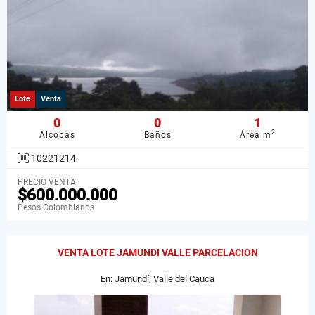
Lote
Venta
0
0
1
2
Alcobas
Baños
Área m
10221214
PRECIO VENTA
$600.000.000
Pesos Colombianos
VENTA LOTE JAMUNDI VALLE PARCELACION
En: Jamundí, Valle del Cauca