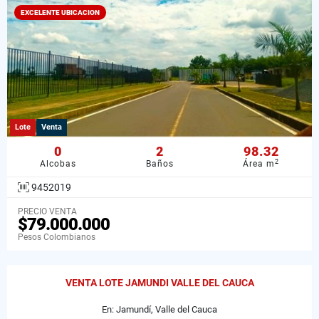
EXCELENTE UBICACION
Lote
Venta
0
2
98.32
2
Alcobas
Baños
Área m
9452019
PRECIO VENTA
$79.000.000
Pesos Colombianos
VENTA LOTE JAMUNDI VALLE DEL CAUCA
En: Jamundí, Valle del Cauca