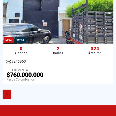
Local
Venta
0
2
324
2
Alcobas
Baños
Área m
9246963
PRECIO VENTA
$760.000.000
Pesos Colombianos
1