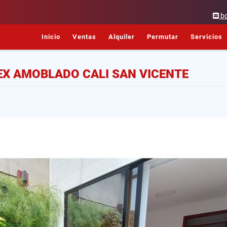
b
Inicio
Ventas
Alquiler
Permutar
Servicios
X AMOBLADO CALI SAN VICENTE