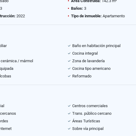
sado
Área Construida:
142.3 m²
3
Baños:
3
trucción:
2022
Tipo de inmueble:
Apartamento
liar
Baño en habitación principal
Cocina integral
 cerámica / mármol
Zona de lavandería
equipada
Cocina tipo americano
alcobas
Reformado
ial
Centros comerciales
 cercanos
Trans. público cercano
erdes
Áreas Turísticas
nternet
Sobre vía principal