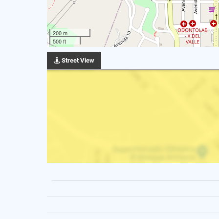
200 m
500 ft
Street View