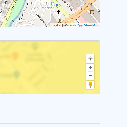
Leaflet
| Wasi - ©
OpenStreetMap