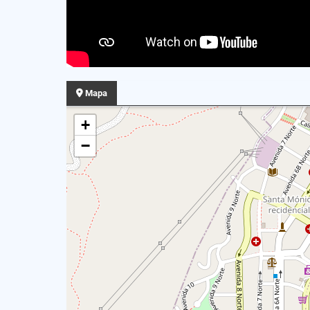
Mapa
+
−