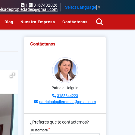
|
3167432826
Select Language
▼
olsadepropiedades@gmail.com
Blog
Nuestra Empresa
Contáctenos
Contáctanos
Patricia Holguin
3183644223
patriciaalquilerescali@gmail.com
¿Prefieres que te contactemos?
*
Tu nombre