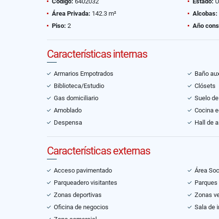
Código:
6402032
Estado:
U
Área Privada:
142.3 m²
Alcobas:
Piso:
2
Año cons
Características internas
Armarios Empotrados
Baño auxi
Biblioteca/Estudio
Clósets
Gas domiciliario
Suelo de
Amoblado
Cocina 
Despensa
Hall de 
Características externas
Acceso pavimentado
Área Soc
Parqueadero visitantes
Parques
Zonas deportivas
Zonas v
Oficina de negocios
Sala de i